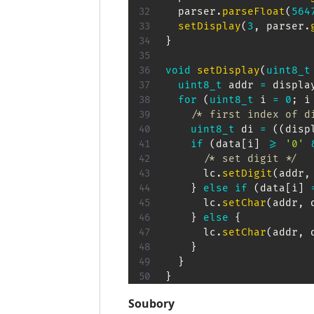
  parser
.
parseFloat
(
564
setDisplay
(
3
,
 parser
.
}
void
setDisplay
(
uint8_t
uint8_t
 addr 
=
 displa
for
(
uint8_t
 i 
=
0
;
 i
/* first index of d
uint8_t
 di 
=
(
(
disp
if
(
data
[
i
]
>=
'0'
/* set digit */
      lc
.
setDigit
(
addr
,
}
else
if
(
data
[
i
]
      lc
.
setChar
(
addr
,
 
}
else
{
      lc
.
setChar
(
addr
,
 
}
}
}
Soubory