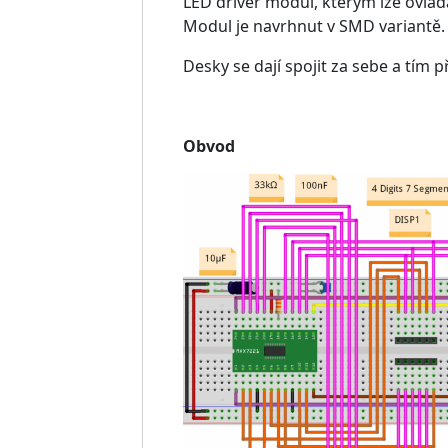
LED driver modul, kterým lze ovlád
Modul je navrhnut v SMD variantě.
Desky se dají spojit za sebe a tím př
Obvod