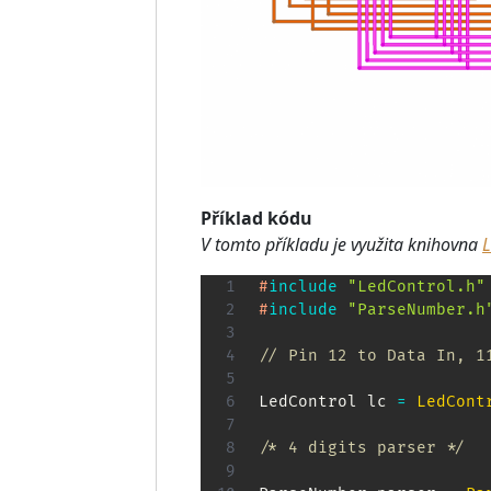
Příklad kódu
V tomto příkladu je využita knihovna
L
#
include
"LedControl.h"
#
include
"ParseNumber.h
// Pin 12 to Data In, 1
LedControl lc 
=
LedCont
/* 4 digits parser */