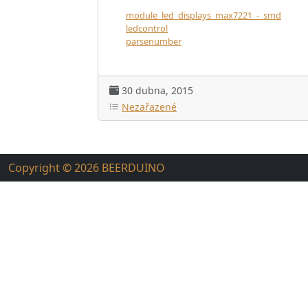
module_led_displays_max7221_-_smd
ledcontrol
parsenumber
30 dubna, 2015
Nezařazené
Copyright © 2026
BEERDUINO