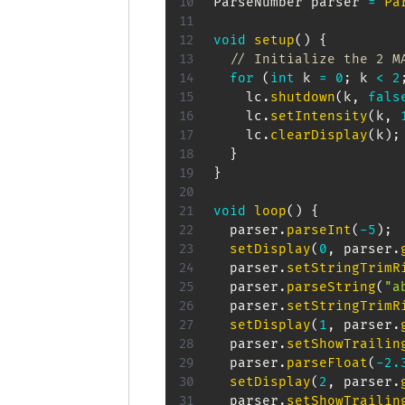
ParseNumber parser 
=
Pa
void
setup
(
)
{
// Initialize the 2 M
for
(
int
 k 
=
0
;
 k 
<
2
    lc
.
shutdown
(
k
,
fals
    lc
.
setIntensity
(
k
,
    lc
.
clearDisplay
(
k
)
;
}
}
void
loop
(
)
{
  parser
.
parseInt
(
-
5
)
;
setDisplay
(
0
,
 parser
.
  parser
.
setStringTrimR
  parser
.
parseString
(
"a
  parser
.
setStringTrimR
setDisplay
(
1
,
 parser
.
  parser
.
setShowTrailin
  parser
.
parseFloat
(
-
2.
setDisplay
(
2
,
 parser
.
  parser
.
setShowTrailin