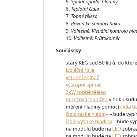
5.
Spínač spodní hladiny
6.
Teplotní čidlo
7.
Topné těleso
8.
Přívod ke snímači tlaku
9.
Volitelně: Vizuální kontrola hl
10.
Volitelně: Průtokoměr
Součástky
starý KEG sud 50 litrů, do kter
izolační folie
vstupní spínač
výstupní spínač
3kW topné těleso
nerezová trubička
v boku sudu,
měření hladiny pomocí
čidla t
čidlo nízké hladiny
– bude vypí
čidlo vysoké hladiny
– bude vyp
na modulu bude na
LED
zobraz
na modulu bude na
LED
zobraz