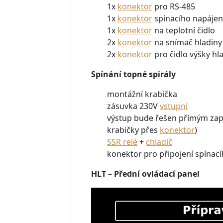
1x
konektor
pro RS-485
1x
konektor
spínacího napájení
1x
konektor
na teplotní čidlo
2x
konektor
na snímač hladiny
2x
konektor
pro čidlo výšky hl
Spínání topné spirály
montážní krabička
zásuvka 230V
vstupní
výstup bude řešen přímým zap
krabičky přes
konektor
)
SSR relé
+
chladič
konektor pro připojení spínac
HLT – Přední ovládací panel