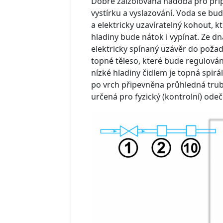
Dobře zaizolovaná nádoba pro příp
vystírku a vyslazování. Voda se b
a elektricky uzavíratelný kohout, kt
hladiny bude nátok i vypínat. Ze 
elektricky spínaný uzávěr do poža
topné těleso, které bude regulováno
nízké hladiny čidlem je topná spir
po vrch připevněna průhledná tru
určená pro fyzický (kontrolní) odeč