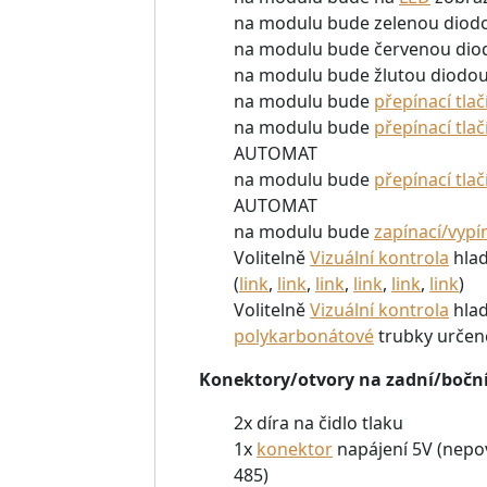
na modulu bude zelenou diodo
na modulu bude červenou diodo
na modulu bude žlutou diodo
na modulu bude
přepínací tlač
na modulu bude
přepínací tlač
AUTOMAT
na modulu bude
přepínací tlač
AUTOMAT
na modulu bude
zapínací/vypín
Volitelně
Vizuální kontrola
hlad
(
link
,
link
,
link
,
link
,
link
,
link
)
Volitelně
Vizuální kontrola
hlad
polykarbonátové
trubky určen
Konektory/otvory na zadní/bočn
2x díra na čidlo tlaku
1x
konektor
napájení 5V (nepo
485)