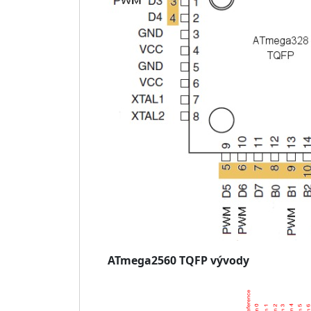
ATmega2560 TQFP vývody