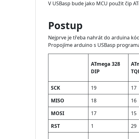
V USBasp bude jako MCU použit čip A
Postup
Nejprve je třeba nahrát do arduina kód
Propojíme arduino s USBasp program
ATmega 328
AT
DIP
TQ
SCK
19
17
MISO
18
16
MOSI
17
15
RST
1
29