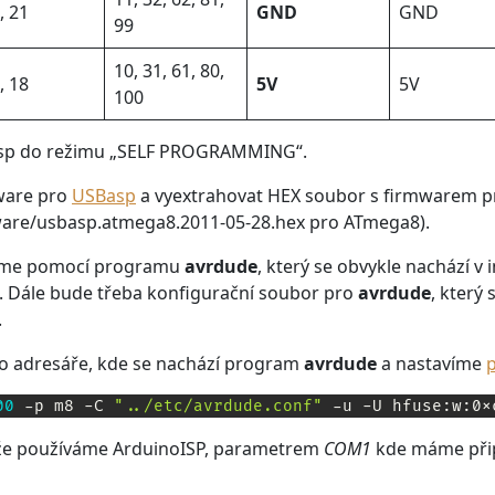
, 21
GND
GND
99
10, 31, 61, 80,
, 18
5V
5V
100
sp do režimu „SELF PROGRAMMING“.
mware pro
USBasp
a vyextrahovat HEX soubor s firmwarem pr
ware/usbasp.atmega8.2011-05-28.hex pro ATmega8).
eme pomocí programu
avrdude
, který se obvykle nachází v 
 Dále bude třeba konfigurační soubor pro
avrdude
, který 
.
o adresáře, kde se nachází program
avrdude
a nastavíme
p
00
 -p m8 -C 
"../etc/avrdude.conf"
 -u -U hfuse:w:0x
že používáme ArduinoISP, parametrem
COM1
kde máme přip