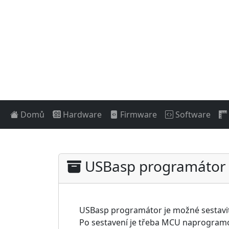
Domů
Hardware
Firmware
Software
USBasp programátor
USBasp programátor je možné sestavi
Po sestavení je třeba MCU naprogram