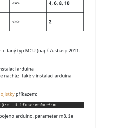
<=>
4, 6, 8, 10
<=>
2
o daný typ MCU (např. /usbasp.2011-
instalaci arduina
se nachází také v instalaci arduina
ojistky
příkazem:
c9:m -U lfuse:w:0xef:m
ojeno arduino, parameter m8, že