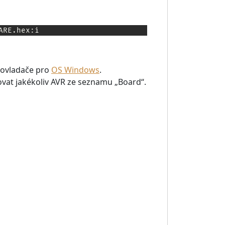
ARE.hex:i
 ovladače pro
OS Windows
.
vat jakékoliv AVR ze seznamu „Board“.