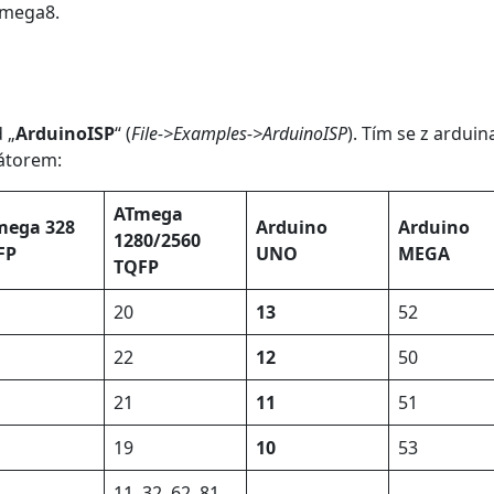
Tmega8.
 „
ArduinoISP
“ (
File->Examples->ArduinoISP
). Tím se z ardui
átorem:
ATmega
mega 328
Arduino
Arduino
1280/2560
FP
UNO
MEGA
TQFP
20
13
52
22
12
50
21
11
51
19
10
53
11, 32, 62, 81,