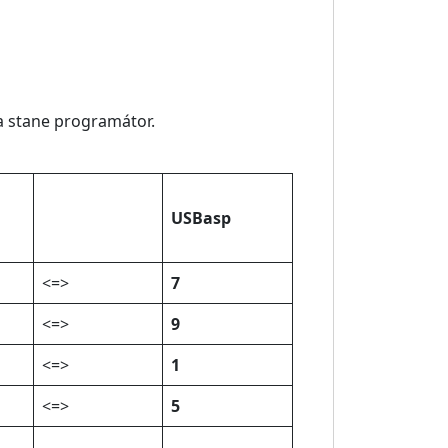
na stane programátor.
USBasp
<=>
7
<=>
9
<=>
1
<=>
5