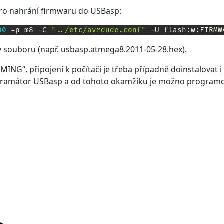
ro nahrání firmwaru do USBasp:
00
 -p m8 -C 
"../etc/avrdude.conf"
 -U flash:w:FIRMW
 souboru (např. usbasp.atmega8.2011-05-28.hex).
G“, připojení k počítači je třeba případně doinstalovat i
ogramátor USBasp a od tohoto okamžiku je možno programo