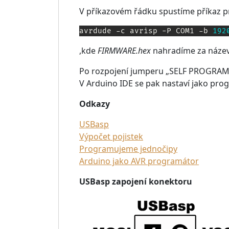
V příkazovém řádku spustíme příkaz p
avrdude -c avrisp -P COM1 -b 
192
,kde
FIRMWARE.hex
nahradíme za název
Po rozpojení jumperu „SELF PROGRAMMIN
V Arduino IDE se pak nastaví jako pr
Odkazy
USBasp
Výpočet pojistek
Programujeme jednočipy
Arduino jako AVR programátor
USBasp zapojení konektoru