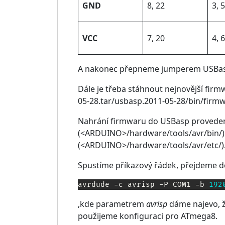
GND
8, 22
3, 5
VCC
7, 20
4, 6
A nakonec přepneme jumperem USBa
Dále je třeba stáhnout nejnovější fir
05-28.tar/usbasp.2011-05-28/bin/firm
Nahrání firmwaru do USBasp proved
(<ARDUINO>/hardware/tools/avr/bin/).
(<ARDUINO>/hardware/tools/avr/etc/)
Spustíme příkazový řádek, přejdeme d
avrdude -c avrisp -P COM1 -b 
192
,kde parametrem
avrisp
dáme najevo, 
použijeme konfiguraci pro ATmega8.